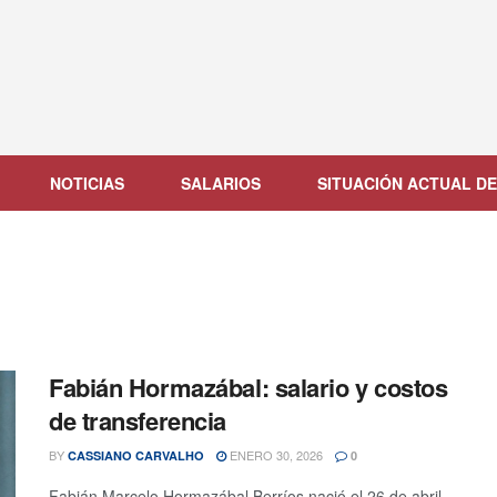
NOTICIAS
SALARIOS
SITUACIÓN ACTUAL DE
Fabián Hormazábal: salario y costos
de transferencia
BY
ENERO 30, 2026
CASSIANO CARVALHO
0
Fabián Marcelo Hormazábal Berríos nació el 26 de abril