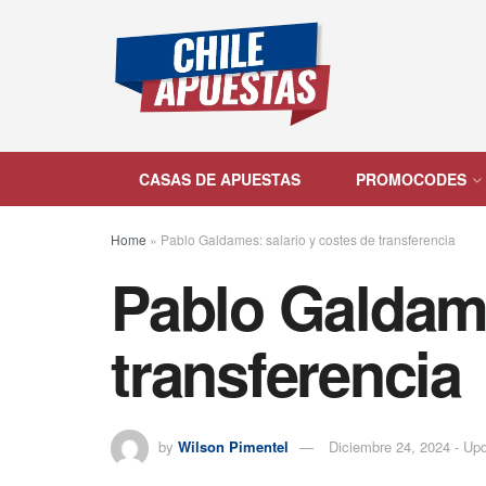
CASAS DE APUESTAS
PROMOCODES
Home
»
Pablo Galdames: salario y costes de transferencia
Pablo Galdame
transferencia
by
Wilson Pimentel
Diciembre 24, 2024 - Up